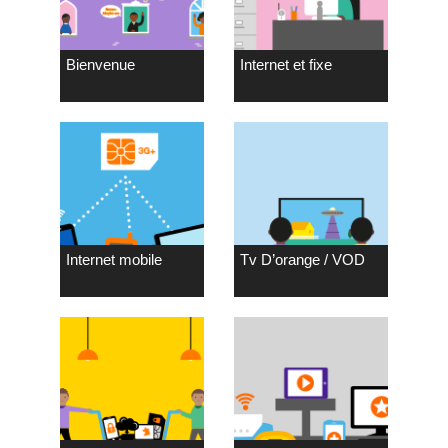
Bienvenue
Internet et fixe
Internet mobile
Tv D’orange / VOD