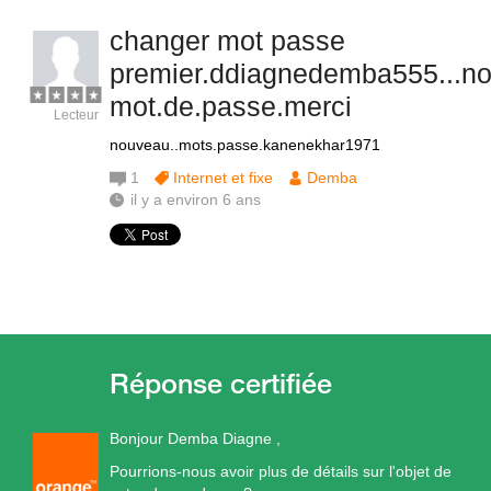
changer mot passe
premier.ddiagnedemba555...n
mot.de.passe.merci
Lecteur
nouveau..mots.passe.kanenekhar1971
1
Internet et fixe
Demba
il y a environ 6 ans
Bonjour Demba Diagne ,
Pourrions-nous avoir plus de détails sur l'objet de