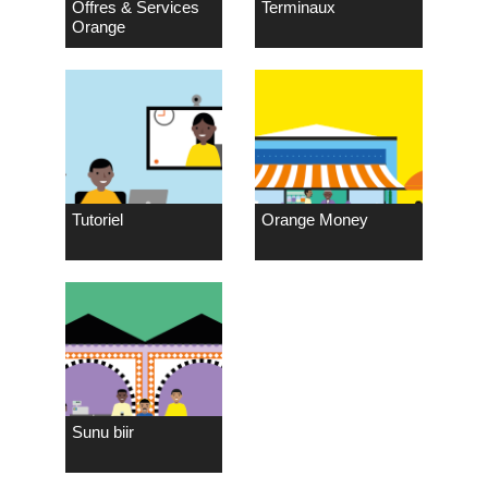
Offres & Services
Terminaux
Orange
Tutoriel
Orange Money
Sunu biir