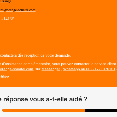
tOrange
ient@orange-sonatel.com
D
#1413#
contactera dès réception de votre demande.
d’assistance complémentaire, vous pouvez contacter le service client
@orange-sonatel.com
, sur
Messenger
,
Whatsapp au 00221771370101
tifiée
e réponse vous a-t-elle aidé ?