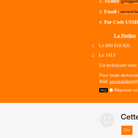
Twitter
@Suppor
Email :
servicecl
Par Code USS
La Hotline
Le 800 810 820
1.
Le 1413
2.
Un technicien vous 
Pour toute demande 
Mail:
serviceclient
Réponse cer
Cett
Oui