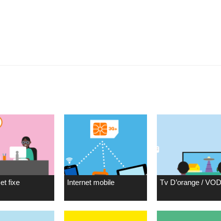
et fixe
Internet mobile
Tv D’orange / VO