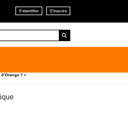
S'identifier
S'inscrire
 d’Orange ? »
tique