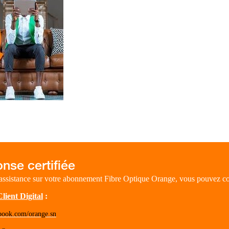
assistance sur votre abonnement Fibre Optique Orange, vous pouvez con
lient Digital
:
book.com/orange.sn