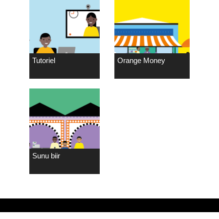
Tutoriel
Orange Money
Sunu biir