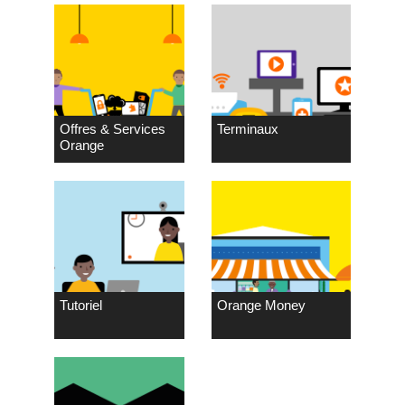
Offres & Services
Terminaux
Orange
Tutoriel
Orange Money