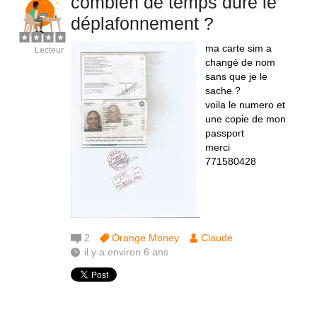
combien de temps dure le
déplafonnement ?
ma carte sim a
Lecteur
changé de nom
sans que je le
sache ?
voila le numero et
une copie de mon
passport
merci
771580428
2
Orange Money
Claude
il y a environ 6 ans