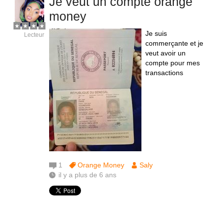
Je veut un compte orange
money
Je suis
Lecteur
commerçante et je
veut avoir un
compte pour mes
transactions
1
Orange Money
Saly
il y a plus de 6 ans