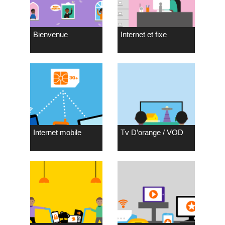
Bienvenue
Internet et fixe
Internet mobile
Tv D’orange / VOD