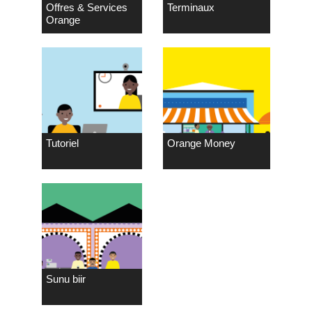
Offres & Services
Terminaux
Orange
Tutoriel
Orange Money
Sunu biir