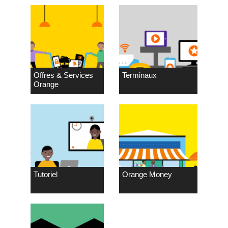
Offres & Services
Terminaux
Orange
Tutoriel
Orange Money