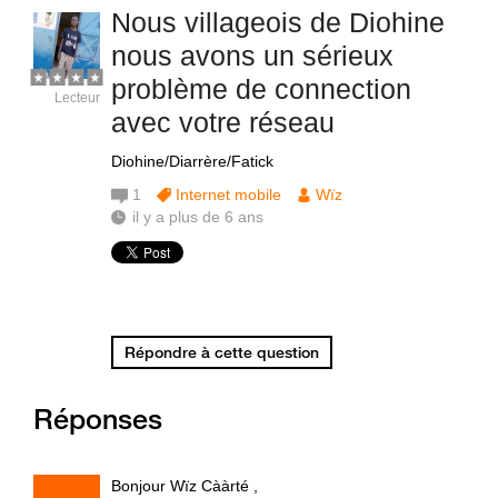
Nous villageois de Diohine
nous avons un sérieux
problème de connection
Lecteur
avec votre réseau
Diohine/Diarrère/Fatick
1
Internet mobile
Wïz
il y a plus de 6 ans
Répondre à cette question
Réponses
Bonjour Wïz Cààrté ,