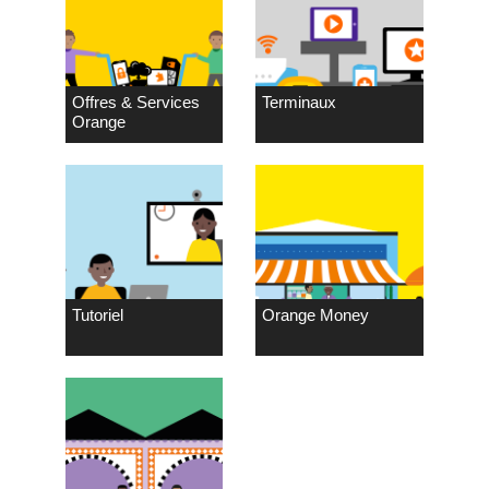
Offres & Services
Terminaux
Orange
Tutoriel
Orange Money