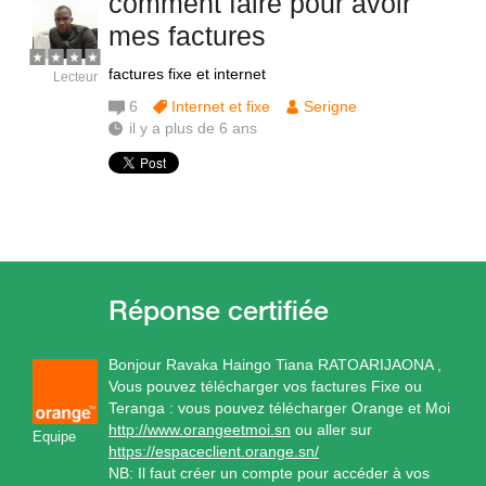
comment faire pour avoir
mes factures
factures fixe et internet
Lecteur
6
Internet et fixe
Serigne
il y a plus de 6 ans
Bonjour Ravaka Haingo Tiana RATOARIJAONA ,
Vous pouvez télécharger vos factures Fixe ou
Teranga : vous pouvez télécharger Orange et Moi
http://www.orangeetmoi.sn
ou aller sur
Equipe
https://espaceclient.orange.sn/
NB: Il faut créer un compte pour accéder à vos