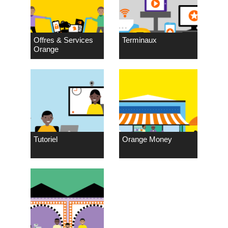
Offres & Services
Terminaux
Orange
Tutoriel
Orange Money