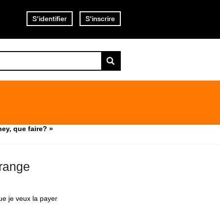
S'identifier
S'inscrire
ey, que faire? »
orange
que je veux la payer