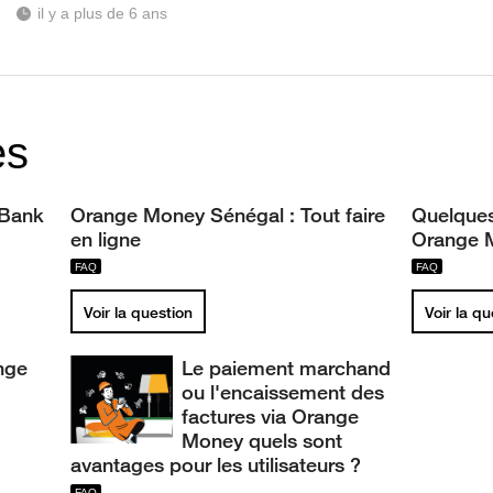
m
il y a plus de 6 ans
es
 Bank
Orange Money Sénégal : Tout faire
Quelques
en ligne
Orange 
Voir la question
Voir la q
ange
Le paiement marchand
ou l'encaissement des
factures via Orange
Money quels sont
avantages pour les utilisateurs ?