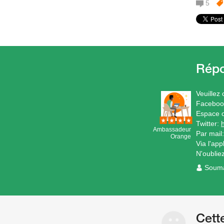
5
Veuillez 
Faceboo
Espace c
Twitter:
Ambassadeur
Par mail
Orange
Via l'ap
N'oublie
Soum
Cett