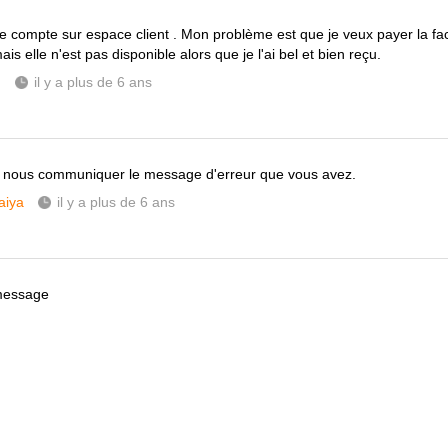
à le compte sur espace client . Mon problème est que je veux payer la f
s elle n'est pas disponible alors que je l'ai bel et bien reçu.
m
il y a plus de 6 ans
 nous communiquer le message d'erreur que vous avez.
aiya
il y a plus de 6 ans
 message