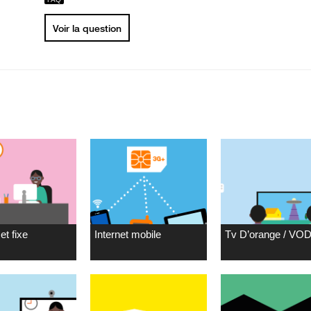
Voir la question
et fixe
Internet mobile
Tv D’orange / VO