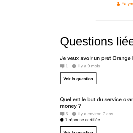
Faty
Questions lié
Je veux avoir un pret Orange
1
il y a 9 mois
Voir la question
Quel est le but du service or
money ?
3
il y a environ 7 ans
1 réponse certifiée
Voir la question