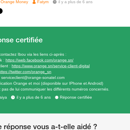
Orange Money
Fatym
il y a plus de 6 ans
contactez Ibou via les liens ci-après :
k :
https://web.facebook.com/orange.sn/
lient :
https://www.orange.sn/service-client-digital
https://twitter.com/orange_sn
: serviceclient@orange-sonatel.com
plication Orange et moi (disponible sur IPhone et Android)
z pas de lui communiquer les différents numéros concernés.
aiya
il y a plus de 6 ans
Réponse certifiée
e réponse vous a-t-elle aidé ?