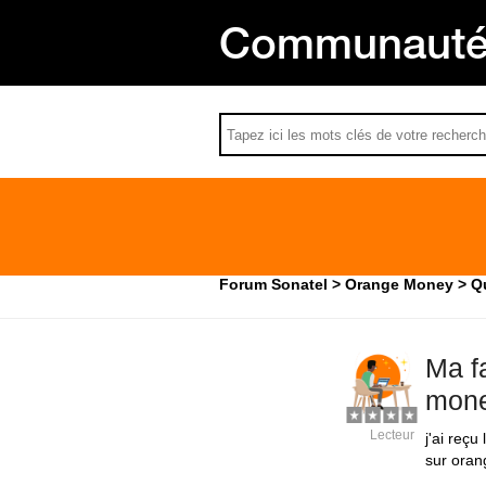
Communauté 
Forum Sonatel
Orange Money
Qu
Ma f
mone
Lecteur
j'ai reçu
sur oran