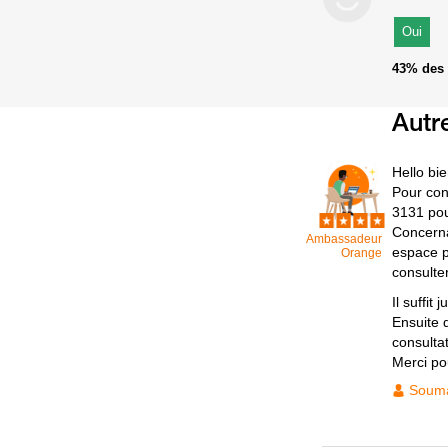
Oui
43%
des 
Autr
Hello bi
Pour con
3131 pou
Concerna
Ambassadeur
espace p
Orange
consulte
Il suffit
Ensuite d
consultat
Merci po
Soum