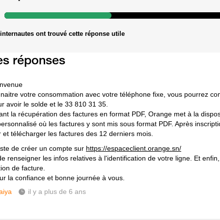
internautes ont trouvé cette réponse utile
es réponses
envenue
naitre votre consommation avec votre téléphone fixe, vous pourrez co
r avoir le solde et le 33 810 31 35.
nt la récupération des factures en format PDF, Orange met à la disposi
ersonnalisé où les factures y sont mis sous format PDF. Après inscript
r et télécharger les factures des 12 derniers mois.
 juste de créer un compte sur
https://espaceclient.orange.sn/
e renseigner les infos relatives à l'identification de votre ligne. Et enfin
ion de facture.
ur la confiance et bonne journée à vous.
aiya
il y a plus de 6 ans