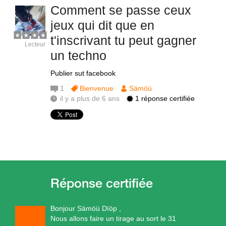
Comment se passe ceux
jeux qui dit que en
t'inscrivant tu peut gagner
Lecteur
un techno
Publier sut facebook
1
Bienvenue
Sämöü
il y a plus de 6 ans
1 réponse certifiée
Bonjour Sämöü Dïöp ,
Nous allons faire un tirage au sort le 31