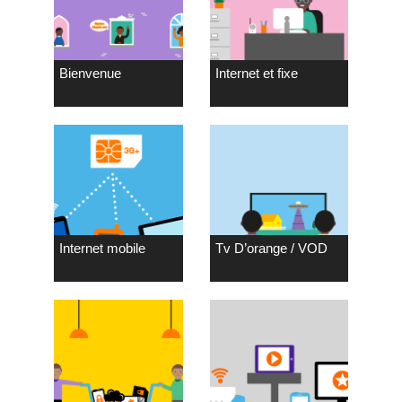
Bienvenue
Internet et fixe
Internet mobile
Tv D’orange / VOD