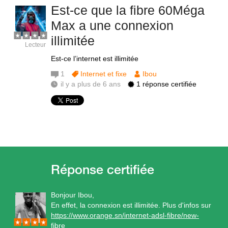
Est-ce que la fibre 60Méga
Max a une connexion
illimitée
Lecteur
Est-ce l’internet est illimitée
1
Internet et fixe
Ibou
il y a plus de 6 ans
1 réponse certifiée
Bonjour Ibou,
En effet, la connexion est illimitée. Plus d'infos sur
https://www.orange.sn/internet-adsl-fibre/new-
fibre