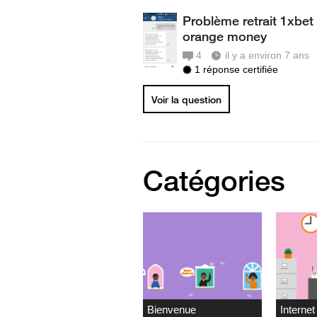
Problème retrait 1xbet 
orange money
4
il y a environ 7 ans
1 réponse certifiée
Voir la question
Catégories
Bienvenue
Internet 