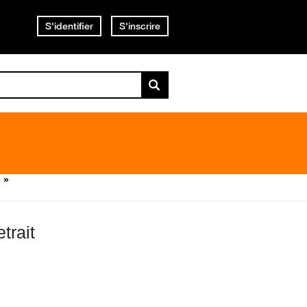
S'identifier
S'inscrire
 »
trait