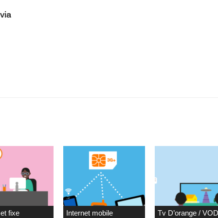
via
et fixe
Internet mobile
Tv D’orange / VO