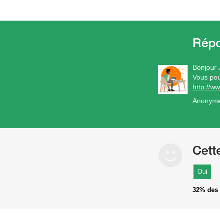
Bonjour 
Vous pou
http://w
Anonym
Cett
Oui
32%
des 