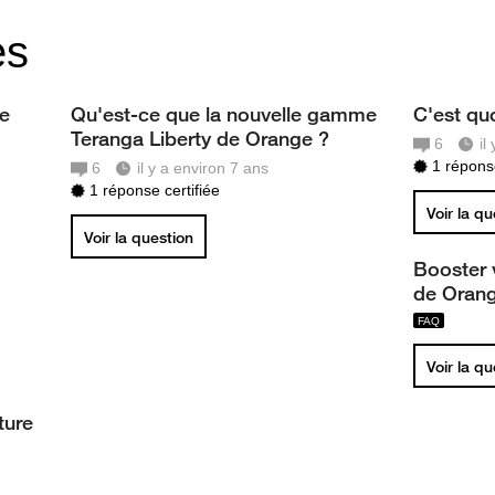
es
e
Qu'est-ce que la nouvelle gamme
C'est qu
Teranga Liberty de Orange ?
6
il
1 réponse
6
il y a environ 7 ans
1 réponse certifiée
Voir la q
Voir la question
Booster 
de Orang
Voir la q
ture