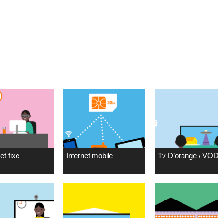
et fixe
Internet mobile
Tv D’orange / VO