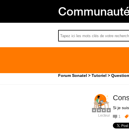
Communauté 
Forum Sonatel
Tutoriel
Question
Cons
Si je sui
Lecteur
1