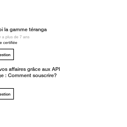
oi la gamme téranga
 y a plus de 7 ans
 certifiée
uestion
vos affaires grâce aux API
e : Comment souscrire?
uestion