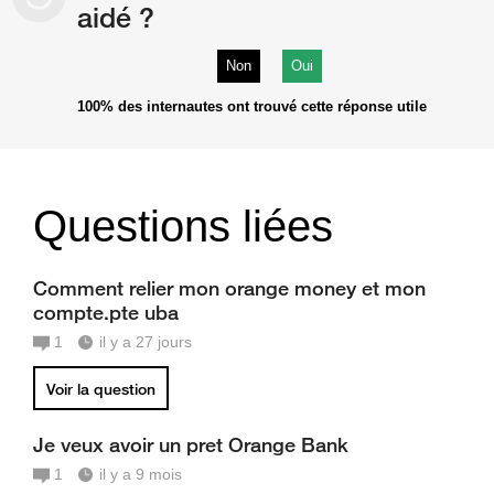
aidé ?
Non
Oui
100%
des internautes ont trouvé cette réponse utile
Questions liées
Comment relier mon orange money et mon
compte.pte uba
1
il y a 27 jours
Voir la question
Je veux avoir un pret Orange Bank
1
il y a 9 mois