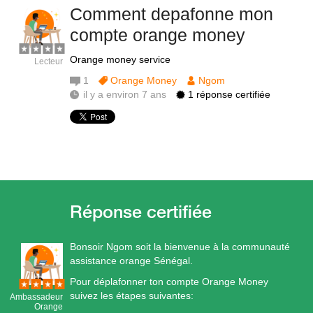
Comment depafonne mon
compte orange money
Orange money service
Lecteur
1
Orange Money
Ngom
il y a environ 7 ans
1 réponse certifiée
Bonsoir Ngom soit la bienvenue à la communauté
assistance orange Sénégal.
Pour déplafonner ton compte Orange Money
suivez les étapes suivantes:
Ambassadeur
Orange