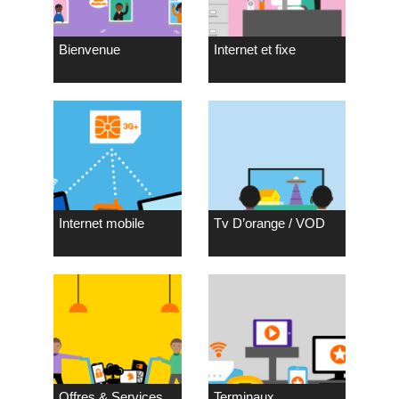
Bienvenue
Internet et fixe
Internet mobile
Tv D’orange / VOD
Offres & Services
Terminaux