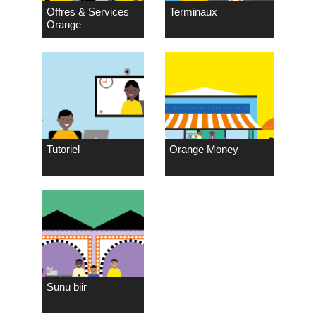
Offres & Services
Terminaux
Orange
Tutoriel
Orange Money
Sunu biir