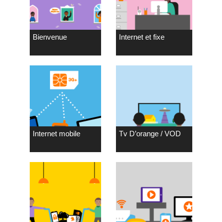
Bienvenue
Internet et fixe
Internet mobile
Tv D’orange / VOD