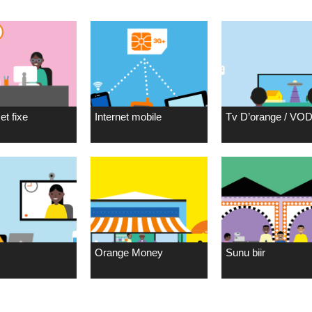
et fixe
Internet mobile
Tv D’orange / VO
Orange Money
Sunu biir