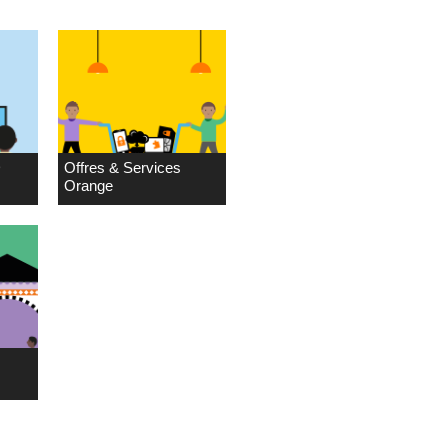
D
Offres & Services
Orange