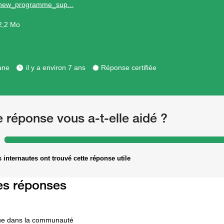
new_programme_sup...
2,2 Mo
ane
il y a environ 7 ans
Réponse certifiée
e réponse vous a-t-elle aidé ?
 internautes ont trouvé cette réponse utile
es réponses
ue dans la communauté