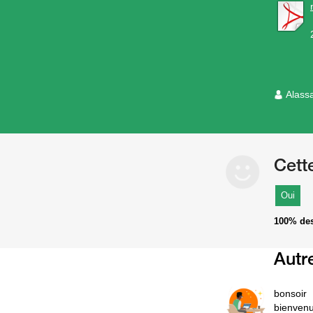
Alass
Cett
Oui
100%
des
Autr
bonsoir
bienven