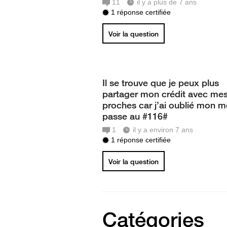
11
il y a plus de 7 ans
1 réponse certifiée
Voir la question
Il se trouve que je peux plus
partager mon crédit avec me
proches car j’ai oublié mon m
passe au #116#
1
il y a environ 7 ans
1 réponse certifiée
Voir la question
Catégories