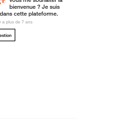
bienvenue ? Je suis
 dans cette plateforme.
 y a plus de 7 ans
uestion