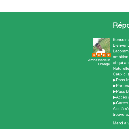
Bonsoir 
Bienvenu
Lacommun
ambition
Ambassadeur
et qui a
Orange
Naturell
Ceux ci s
▶Pass In
▶Parten
▶Pass B
▶Accès 
▶Cartes
A celà s'
trouvere
Merci à v