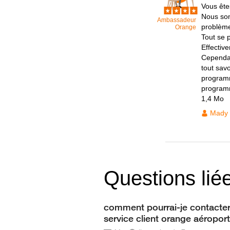
Vous ête
Nous som
Ambassadeur
problème
Orange
Tout se 
Effectiv
Cependan
tout savo
programm
program
1,4 Mo
Mady
Questions lié
comment pourrai-je contacter
service client orange aéroport