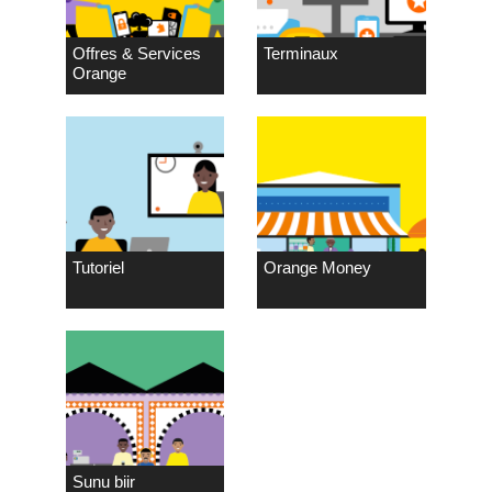
Offres & Services
Terminaux
Orange
Tutoriel
Orange Money
Sunu biir