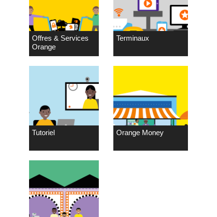
Offres & Services
Terminaux
Orange
Tutoriel
Orange Money