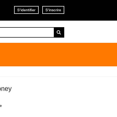
S'identifier
S'inscrire
oney
ée