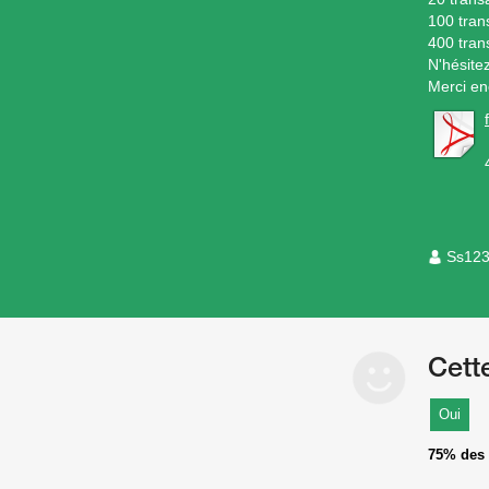
100 tran
400 tran
N'hésite
Merci en
Ss12
Cett
Oui
75%
des 