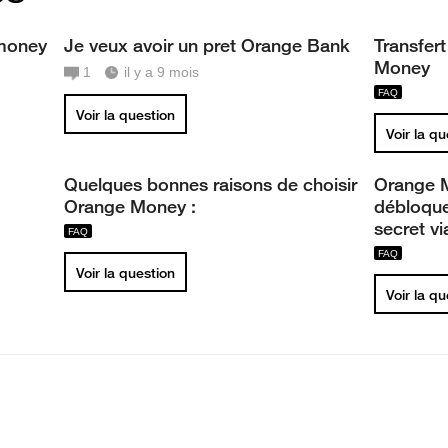
money
Je veux avoir un pret Orange Bank
Transfer
Money
1
il y a 9 mois
Voir la question
Voir la q
Quelques bonnes raisons de choisir
Orange 
Orange Money :
débloquer
secret vi
Voir la question
Voir la q