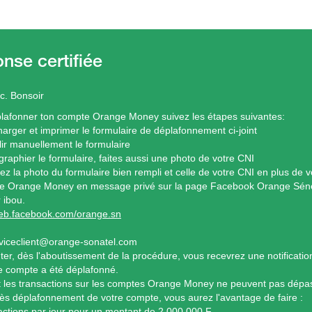
c. Bonsoir
lafonner ton compte Orange Money suivez les étapes suivantes:
harger et imprimer le formulaire de déplafonnement ci-joint
ir manuellement le formulaire
graphier le formulaire, faites aussi une photo de votre CNI
ez la photo du formulaire bien rempli et celle de votre CNI en plus de
e Orange Money en message privé sur la page Facebook Orange Sénéga
 ibou.
web.facebook.com/orange.sn
rviceclient@orange-sonatel.com
nter, dès l'aboutissement de la procédure, vous recevrez une notificati
e compte a été déplafonné.
 les transactions sur les comptes Orange Money ne peuvent pas dépa
ès déplafonnement de votre compte, vous aurez l'avantage de faire :
actions par jour pour un montant de 2 000 000 F