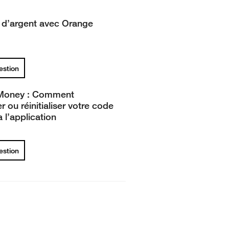
t d’argent avec Orange
uestion
Money : Comment
 ou réinitialiser votre code
a l’application
uestion