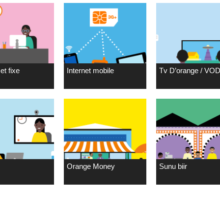
et fixe
Internet mobile
Tv D’orange / VO
Orange Money
Sunu biir