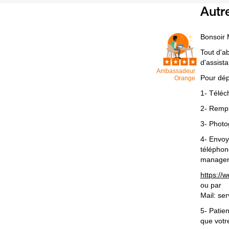
Autr
Bonsoir 
Tout d'a
d'assist
Ambassadeur
Pour dép
Orange
1- Téléc
2- Rempl
3- Photo
4- Envoy
téléphon
manager
https://
ou par
Mail: se
5- Patie
que votr