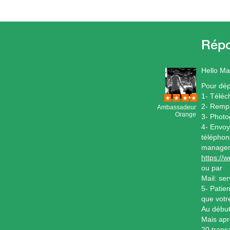
Hello Ma
Pour dép
1- Téléc
2- Rempl
Ambassadeur
Orange
3- Photo
4- Envoy
téléphon
manager
https://
ou par
Mail: se
5- Patie
que votr
Au début
Mais apr
20 trans