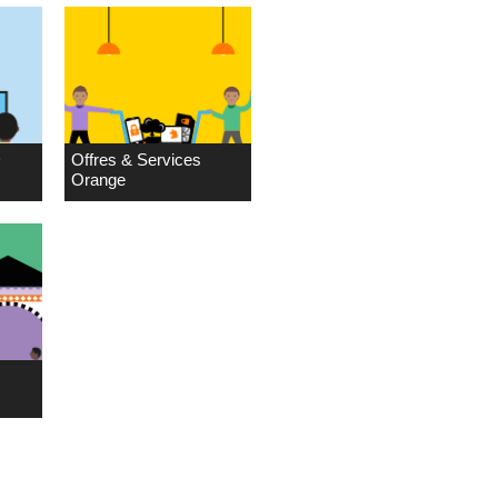
D
Offres & Services
Orange