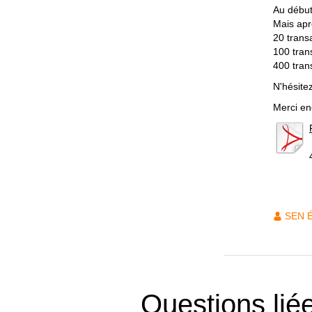
Au début
Mais apr
20 trans
100 tran
400 tran
N'hésite
Merci en
SEN 
Questions lié