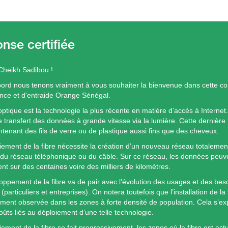
Cheikh Sadibou !
bord nous tenons vraiment à vous souhaiter la bienvenue dans cette 
ance et d'entraide Orange Sénégal.
optique est la technologie la plus récente en matière d’accès à Internet.
e transfert des données à grande vitesse via la lumière. Cette dernière 
ntenant des fils de verre ou de plastique aussi fins que des cheveux.
iement de la fibre nécessite la création d’un nouveau réseau totaleme
t du réseau téléphonique ou du câble. Sur ce réseau, les données peuv
nt sur des centaines voire des milliers de kilomètres.
oppement de la fibre va de pair avec l’évolution des usages et des bes
 (particuliers et entreprises). On notera toutefois que l’installation de la
ment observée dans les zones à forte densité de population. Cela s’e
oûts liés au déploiement d’une telle technologie.
ement de la fibre se fait progressivement, les zones où la fibre est act