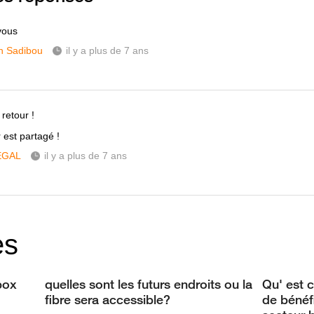
vous
h Sadibou
il y a plus de 7 ans
retour !
r est partagé !
ÉGAL
il y a plus de 7 ans
es
box
quelles sont les futurs endroits ou la
Qu' est c
fibre sera accessible?
de bénéf