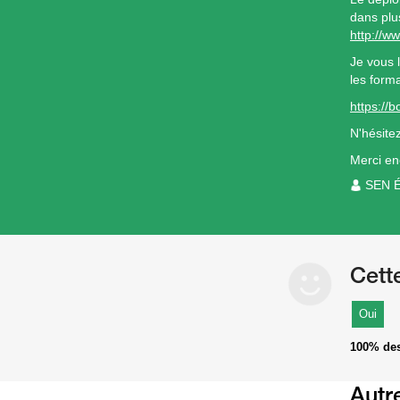
dans plu
http://w
Je vous l
les forma
https://b
N'hésite
Merci en
SEN 
Cett
Oui
100%
des
Autr