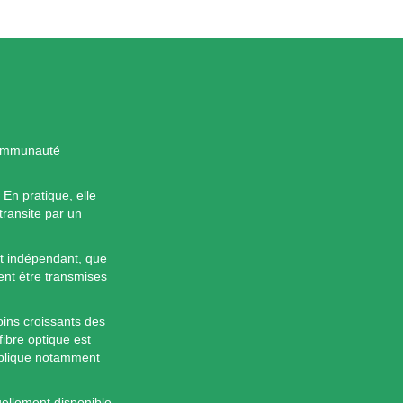
communauté
 En pratique, elle
transite par un
nt indépendant, que
ent être transmises
oins croissants des
 fibre optique est
xplique notamment
uellement disponible