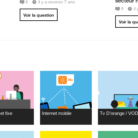
secteur 
6
il y a environ 7 ans
9
il
Voir la question
Voir la q
et fixe
Internet mobile
Tv D’orange / VO