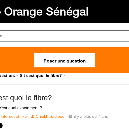
Orange Sénégal
Poser une question
estion: « Slt cest quoi le fibre? »
est quoi le fibre?
 c'est quoi exactement ?
Internet et fixe
Cheikh Sadibou
il y a plus de 7 ans