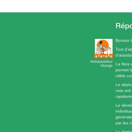
Bonsoir 
Tout d'a
d'assist
Ambassadeur
La fibre 
Orange
permet l
câble co
Le déplo
cela soi
rapideme
Le dével
individus
générale
par les c
Le déploi