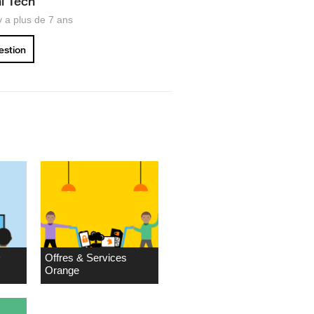
hi Tech
 y a plus de 7 ans
uestion
D
Offres & Services
Orange