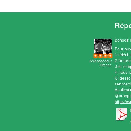
Bonsoir
Pour ouv
1-téléch
2-l'impr
Ambassadeur
Orange
3-le remp
4-nous l
Ci desso
servicec
Applicat
@orange_
https://