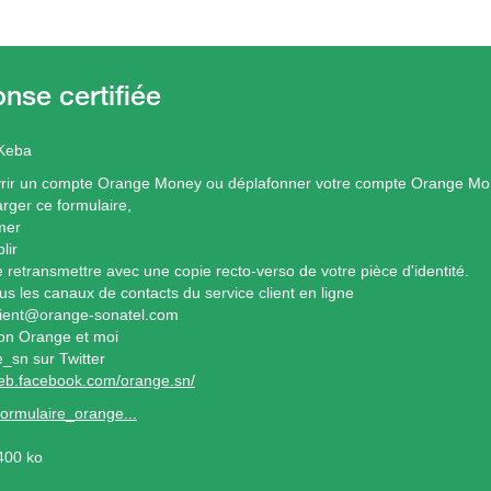
 Keba
rir un compte Orange Money ou déplafonner votre compte Orange Mone
arger ce formulaire,
imer
lir
e retransmettre avec une copie recto-verso de votre pièce d'identité.
us les canaux de contacts du service client en ligne
lient@orange-sonatel.com
ion Orange et moi
sn sur Twitter
web.facebook.com/orange.sn/
formulaire_orange...
400 ko