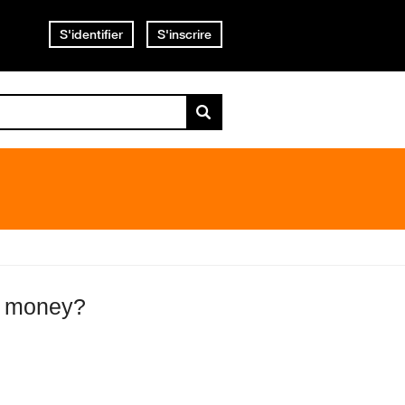
S'identifier
S'inscrire
e money?