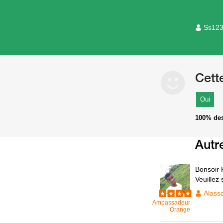
Ss12
Cett
Oui
100%
des
Autr
Bonsoir
Veuillez
Alass
Ambassadeur
Orange