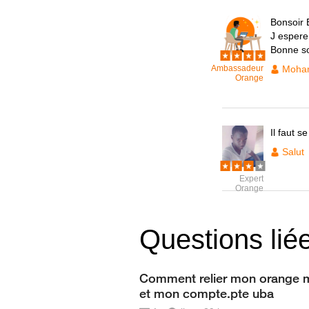
Bonsoir 
J espere 
Bonne so
Ambassadeur
Moham
Orange
Il faut 
Salut
Expert
Orange
Questions lié
Comment relier mon orange 
et mon compte.pte uba