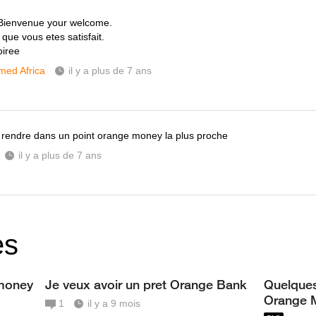
Bienvenue your welcome.
que vous etes satisfait.
iree
ed Africa
il y a plus de 7 ans
se rendre dans un point orange money la plus proche
il y a plus de 7 ans
es
money
Je veux avoir un pret Orange Bank
Quelques
Orange 
1
il y a 9 mois