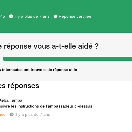
345
il y a plus de 7 ans
Réponse certifiée
e réponse vous a-t-elle aidé ?
 internautes ont trouvé cette réponse utile
es réponses
 Keba Tamba.
 suivre les instructions de l'ambassadeur ci-dessus
ane
il y a plus de 7 ans