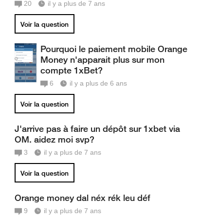
20
il y a plus de 7 ans
Voir la question
Pourquoi le paiement mobile Orange
Money n'apparait plus sur mon
compte 1xBet?
6
il y a plus de 6 ans
Voir la question
J'arrive pas à faire un dépôt sur 1xbet via
OM. aidez moi svp?
3
il y a plus de 7 ans
Voir la question
Orange money dal néx rék leu déf
9
il y a plus de 7 ans