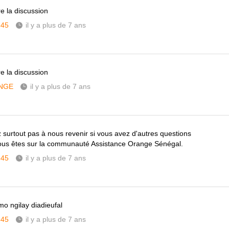
re la discussion
345
il y a plus de 7 ans
re la discussion
NGE
il y a plus de 7 ans
z surtout pas à nous revenir si vous avez d'autres questions
vous êtes sur la communauté Assistance Orange Sénégal.
345
il y a plus de 7 ans
o ngilay diadieufal
345
il y a plus de 7 ans