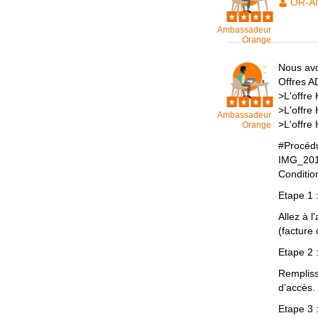
OR-A
Ambassadeur
Orange
Nous avo
Offres A
>L'offre
>L'offre
Ambassadeur
>L'offre
Orange
#Procédu
IMG_20
Conditio
Etape 1 
Allez à l
(facture 
Etape 2 
Rempliss
d’accès.
Etape 3 