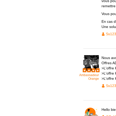
vous pou
remettre 
Vous pou
En cas d'
Une solut
Ss12
Nous avo
Offres A
>L'offre
>L'offre
Ambassadeur
>L'offre
Orange
Ss12
Hello bi