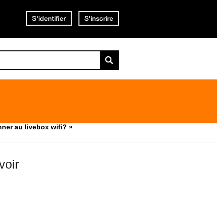
S'identifier
S'inscrire
ner au livebox wifi? »
voir