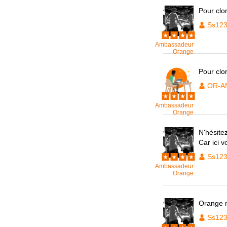
Pour clo
Ss12
Ambassadeur
Orange
Pour clo
OR-A
Ambassadeur
Orange
N'hésite
Car ici 
Ss12
Ambassadeur
Orange
Orange m
Ss12