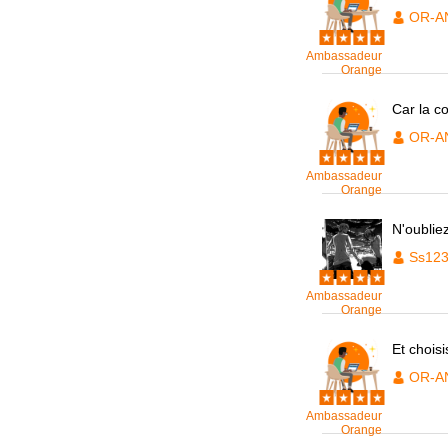
OR-A
Ambassadeur
Orange
Car la c
OR-A
Ambassadeur
Orange
N'oublie
Ss12
Ambassadeur
Orange
Et chois
OR-A
Ambassadeur
Orange