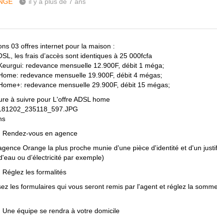
NGE
il y a plus de 7 ans
ns 03 offres internet pour la maison :
DSL, les frais d’accès sont identiques à 25 000fcfa
 Keurgui: redevance mensuelle 12.900F, débit 1 méga;
 Home: redevance mensuelle 19.900F, débit 4 mégas;
 Home+: redevance mensuelle 29.900F, débit 15 mégas;
re à suivre pour L'offre ADSL home
181202_235118_597.JPG
ns
: Rendez-vous en agence
'agence Orange la plus proche munie d'une pièce d'identité et d'un justif
d'eau ou d’électricité par exemple)
: Réglez les formalités
ez les formulaires qui vous seront remis par l'agent et réglez la somme
: Une équipe se rendra à votre domicile