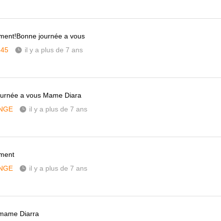
ment!Bonne journée a vous
345
il y a plus de 7 ans
ournée a vous Mame Diara
NGE
il y a plus de 7 ans
ement
NGE
il y a plus de 7 ans
 mame Diarra