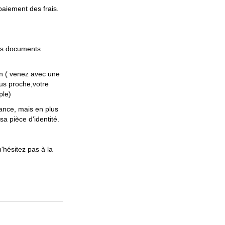
 paiement des frais.
es documents
un ( venez avec une
lus proche,votre
ple)
ance, mais en plus
sa pièce d'identité.
n'hésitez pas à la