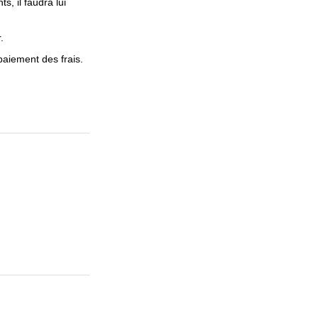
, il faudra lui
.
 paiement des frais.