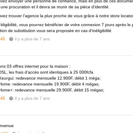
vez envoyer une personne de confiance, mais en plus de ces documents
une procuration et il devra se munir de sa pièce d'identité.
vez trouver l'agence la plus proche de vous grâce à notre store locator
éligibilité, vous pourrez bénéficier de votre connexion 7 jours après le
ion de substitution vous sera proposée en cas d'inéligibilité
345
il y a plus de 7 ans
ns 03 offres internet pour la maison :
DSL, les frais d’accès sont identiques à 25 000fcfa
 Keurgui: redevance mensuelle 12.900F, débit 1 méga;
 Home: redevance mensuelle 19.900F, débit 4 mégas;
 Home+: redevance mensuelle 29.900F, débit 15 mégas;
345
il y a plus de 7 ans
envenue