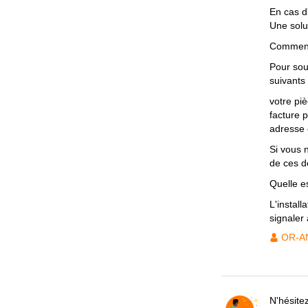
En cas d'
Une solut
Comment 
Pour sou
suivants 
votre pi
facture 
adresse 
Si vous 
de ces do
Quelle es
L'install
signaler
OR-A
N'hésite