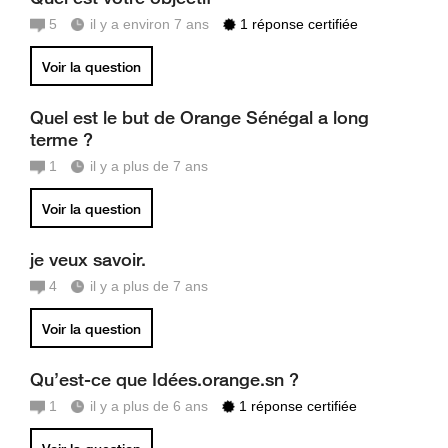
5
il y a environ 7 ans
1 réponse certifiée
Voir la question
Quel est le but de Orange Sénégal a long
terme ?
1
il y a plus de 7 ans
Voir la question
je veux savoir.
4
il y a plus de 7 ans
Voir la question
Qu’est-ce que Idées.orange.sn ?
1
il y a plus de 6 ans
1 réponse certifiée