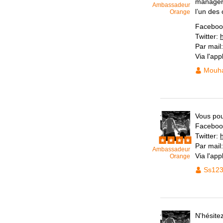
manager 
Ambassadeur
l’un des
Orange
Faceboo
Twitter:
Par mail
Via l'ap
Mouh
Vous pou
Faceboo
Twitter:
Par mail
Ambassadeur
Via l'ap
Orange
Ss12
N'hésite