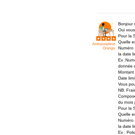
Bonjour
Oui vous
Pour la 
Quelle e
Ambassadeur
Numéro de
Orange
la date l
Ex :Numé
donnée d
Montant 
Date lim
Vous pou
NB: Frais
Composer
du mois 
Pour la
Quelle e
Numéro de
la date l
Ex : Pol