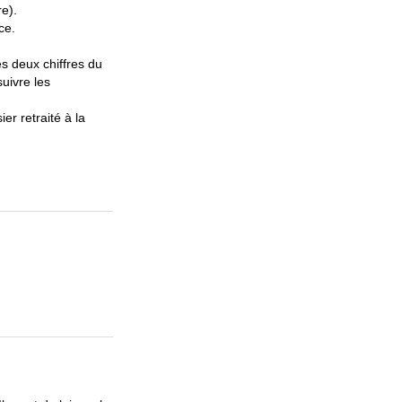
e).
ce.
es deux chiffres du
suivre les
er retraité à la