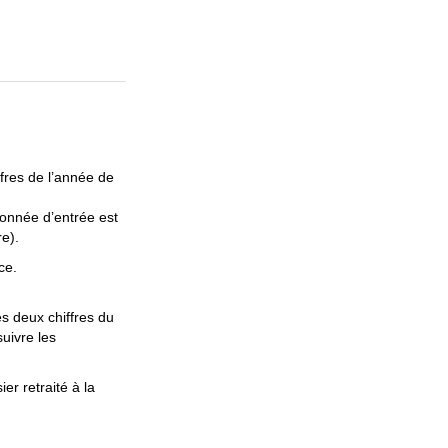
ffres de l’année de
donnée d’entrée est
e).
ce.
es deux chiffres du
suivre les
er retraité à la