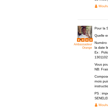
Mouh
Pour la
Quelle e
Numéro de
Ambassadeur
la date l
Orange
Ex : Pol
13011027
Vous pou
NB: Frais
Composer
mois puis
instructi
PS : impo
SENELE
Mouh