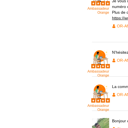
Je vous 
numéro c
Ambassadeur
Plus de d
Orange
https://w
OR-A
N'hésite
OR-A
Ambassadeur
Orange
La commu
OR-A
Ambassadeur
Orange
Bonjour 