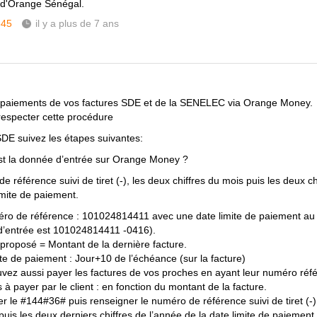
 d'Orange Sénégal.
345
il y a plus de 7 ans
 paiements de vos factures SDE et de la SENELEC via Orange Money.
 respecter cette procédure
SDE suivez les étapes suivantes:
st la donnée d’entrée sur Orange Money ?
 référence suivi de tiret (-), les deux chiffres du mois puis les deux c
imite de paiement.
ro de référence : 101024814411 avec une date limite de paiement au
’entrée est 101024814411 -0416).
proposé = Montant de la dernière facture.
ite de paiement : Jour+10 de l’échéance (sur la facture)
vez aussi payer les factures de vos proches en ayant leur numéro réf
 à payer par le client : en fonction du montant de la facture.
 le #144#36# puis renseigner le numéro de référence suivi de tiret (-),
puis les deux derniers chiffres de l’année de la date limite de paiement