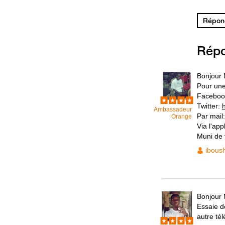
Répond
Rép
Bonjour
Pour une
Faceboo
Twitter:
Ambassadeur
Par mail
Orange
Via l'ap
Muni de v
ibous
Bonjour
Essaie d
autre té