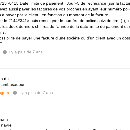
23 -0415 Date limite de paiement : Jour+5 de l’échéance (sur la factur
vez aussi payer les factures de vos proches en ayant leur numéro poli
 à payer par le client : en fonction du montant de la facture.
 le #144#341# puis renseigner le numéro de police suivi de tiret (-), l
 les deux derniers chiffres de l’année de la date limite de paiement et 
ons.
ssibilité de payer une facture d’une société ou d’un client avec un dossi
C.
il y a plus de 7 ans
a dh.
s ambasadeur.
ngom
il y a plus de 7 ans
riam
 navré