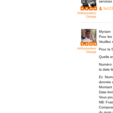
services
Ss12
Ambassadeur
Orange
Myriam
Pour les
Veuillez
Ambassadeur
Pour la 
Orange
Quelle e
Numéro de
la date l
Ex :Numé
donnée d
Montant 
Date lim
Vous pou
NB: Frais
Composer
du mois 