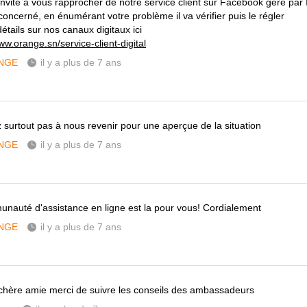
invite à vous rapprocher de notre service client sur Facebook géré par I
oncerné, en énumérant votre problème il va vérifier puis le régler
étails sur nos canaux digitaux ici
ww.orange.sn/service-client-digital
NGE
il y a plus de 7 ans
z surtout pas à nous revenir pour une aperçue de la situation
NGE
il y a plus de 7 ans
nauté d'assistance en ligne est la pour vous! Cordialement
NGE
il y a plus de 7 ans
chère amie merci de suivre les conseils des ambassadeurs