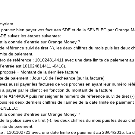
 myriam
 pouvez bien payer vos factures SDE et de la SENELEC par Orange M
SDE suivez les étapes suivantes:
st la donnée d’entrée sur Orange Money ?
 référence suivi de tiret (-), les deux chiffres du mois puis les deux c
imite de paiement.
ro de référence : 101024814411 avec une date limite de paiement au
’entrée est 101024814411 -0416).
proposé = Montant de la dernière facture.
ite de paiement : Jour+10 de l’échéance (sur la facture)
vez aussi payer les factures de vos proches en ayant leur numéro réf
 à payer par le client : en fonction du montant de la facture.
 le #144#36# puis renseigner le numéro de référence suivi de tiret (-),
puis les deux derniers chiffres de l’année de la date limite de paiement
 SENELEC:
st la donnée d’entrée sur Orange Money ?
 la police suivi de tiret (-), les deux chiffres du mois puis les deux chi
imite de paiement.
ice : 1301102723 avec une date limite de paiement au 28/04/2015. La 