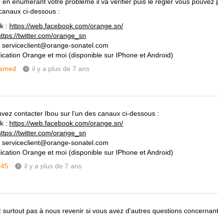
en énumérant votre problème il va vérifier puis le régler vous pouvez p
 canaux ci-dessous :
k :
https://web.facebook.com/orange.sn/
https://twitter.com/orange_sn
: serviceclient@orange-sonatel.com
plication Orange et moi (disponible sur IPhone et Android)
amed
il y a plus de 7 ans
vez contacter Ibou sur l’un des canaux ci-dessous :
k :
https://web.facebook.com/orange.sn/
https://twitter.com/orange_sn
: serviceclient@orange-sonatel.com
plication Orange et moi (disponible sur IPhone et Android)
345
il y a plus de 7 ans
z surtout pas à nous revenir si vous avez d'autres questions concernant 