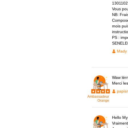
13011027
Vous pou
NB: Frais
Composer
mois puis
instructi
PS : impo
SENELE
Mady
Waw lérn
Merci le
papis
Ambassadeur
Orange
Hello My
Vraiment