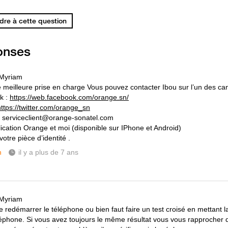
re à cette question
onses
 Myriam
 meilleure prise en charge Vous pouvez contacter Ibou sur l’un des ca
k :
https://web.facebook.com/orange.sn/
https://twitter.com/orange_sn
: serviceclient@orange-sonatel.com
plication Orange et moi (disponible sur IPhone et Android)
otre pièce d’identité .
h
il y a plus de 7 ans
 Myriam
e redémarrer le téléphone ou bien faut faire un test croisé en mettant l
léphone. Si vous avez toujours le même résultat vous vous rapprocher d'