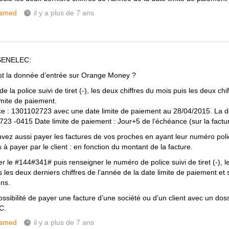
amed
il y a plus de 7 ans
 SENELEC:
st la donnée d’entrée sur Orange Money ?
 la police suivi de tiret (-), les deux chiffres du mois puis les deux chi
imite de paiement.
ice : 1301102723 avec une date limite de paiement au 28/04/2015. La 
23 -0415 Date limite de paiement : Jour+5 de l’échéance (sur la factur
vez aussi payer les factures de vos proches en ayant leur numéro poli
 à payer par le client : en fonction du montant de la facture.
 le #144#341# puis renseigner le numéro de police suivi de tiret (-), l
 les deux derniers chiffres de l’année de la date limite de paiement et 
ons.
ssibilité de payer une facture d’une société ou d’un client avec un dossi
C.
amed
il y a plus de 7 ans