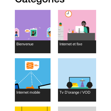
Bienvenue
Internet et fixe
Internet mobile
Tv D’orange / VOD