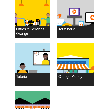
Offres & Services
Terminaux
Orange
Tutoriel
Orange Money