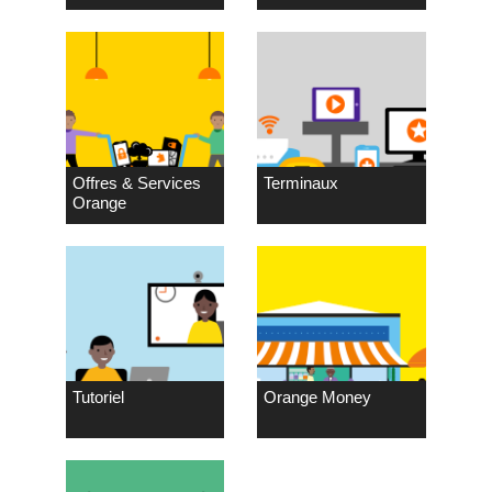
Offres & Services
Terminaux
Orange
Tutoriel
Orange Money