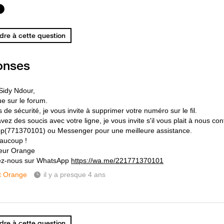
re à cette question
onses
Sidy Ndour,
e sur le forum.
 de sécurité, je vous invite à supprimer votre numéro sur le fil.
vez des soucis avec votre ligne, je vous invite s'il vous plait à nous con
(771370101) ou Messenger pour une meilleure assistance.
aucoup !
eur Orange
ez-nous sur WhatsApp
https://wa.me/221771370101
t Orange
il y a presque 4 ans
re à cette question