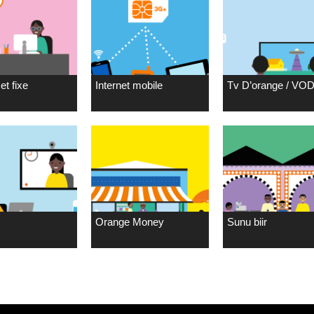
et fixe
Internet mobile
Tv D’orange / VO
Orange Money
Sunu biir