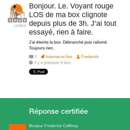
Bonjour. Le. Voyant rouge
LOS de ma box clignote
depuis plus de 3h. J’ai tout
Lecteur
essayé, rien à faire.
J’ai éteints la box. Débranché puis rallumé.
Toujours rien.
1
Internet et fixe
Frederick
il y a presque 4 ans
Bonjour Frederick Coffiney