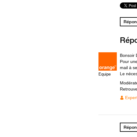
Répond
Rép
Bonsoir 
Pour une
mail à s
Le néces
Equipe
Modérat
Retrouv
Exper
Répond