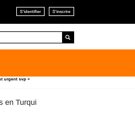
S'identifier
S'inscrire
st urgent svp »
s en Turqui