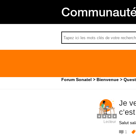
Communauté 
Forum Sonatel
Bienvenue
Quest
Je v
c’est
Lecteur
Salut sa
1