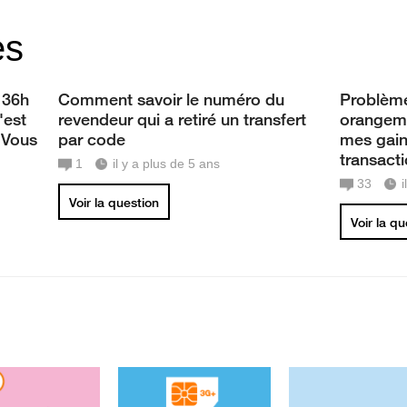
es
 36h
Comment savoir le numéro du
Problème
'est
revendeur qui a retiré un transfert
orangemo
.Vous
par code
mes gain
transact
1
il y a plus de 5 ans
33
Voir la question
Voir la q