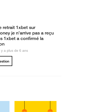
 retrait 1xbet sur
ney je n'arrive pas a reçu
s 1xbet a confirmé la
ion
il y a plus de 6 ans
uestion