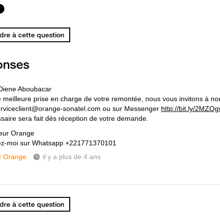
re à cette question
onses
Diene Aboubacar
 meilleure prise en charge de votre remontée, nous vous invitons à no
erviceclient@orange-sonatel.com ou sur Messenger
http://bit.ly/2MZOg
saire sera fait dès réception de votre demande.
eur Orange
ez-moi sur Whatsapp +221771370101
t Orange
il y a plus de 4 ans
re à cette question