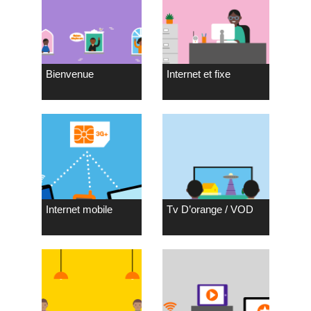
Bienvenue
Internet et fixe
Internet mobile
Tv D’orange / VOD