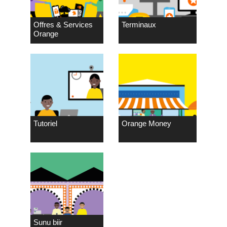
Offres & Services
Terminaux
Orange
Tutoriel
Orange Money
Sunu biir