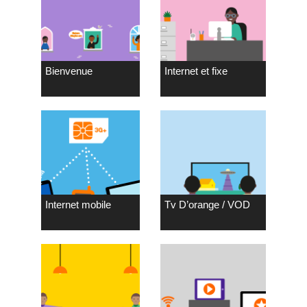
Bienvenue
Internet et fixe
Internet mobile
Tv D’orange / VOD