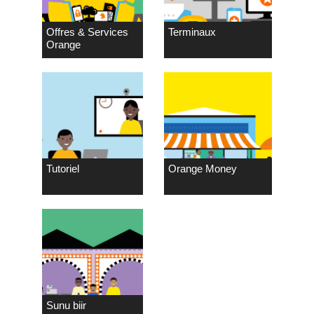
Offres & Services
Terminaux
Orange
Tutoriel
Orange Money
Sunu biir