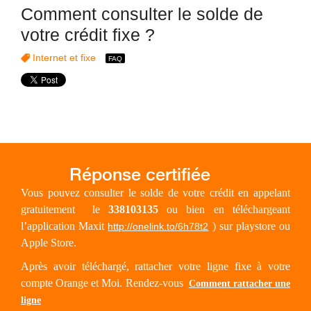
Comment consulter le solde de
votre crédit fixe ?
Internet et fixe
Vous pouvez consulter le solde de votre crédit en appelant
gratuitement
le
338103135
ou bien en téléchargeant
l’application Maxit
) sur playstore ou
http://onelink.to/6h78t2
Apple Store.
Après avoir téléchargé, rattacher votre ligne fixe à votre
compte Orange et Moi. Rendez-vous
Comment rattacher une
ligne