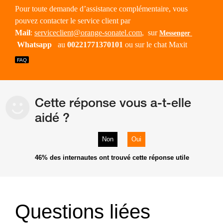
Pour toute demande d’assistance complémentaire, vous
pouvez contacter le service client par
Mail
:
serviceclient@orange-sonatel.com
, sur
Messenger
Whatsapp
au
00221771370101
ou sur le chat Maxit
Cette réponse vous a-t-elle
aidé ?
Non
Oui
46%
des internautes ont trouvé cette réponse utile
Questions liées