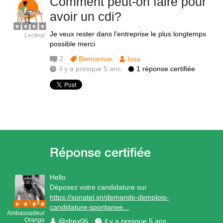
Comment peut-on faire pour
avoir un cdi?
Je veux rester dans l'entreprise le plus longtemps
Lecteur
possible merci
2
Bienvenue
Issa
il y a presque 5 ans
1 réponse certifiée
Hello
Déposez votre candidature sur
https://sonatel.sn/demande-demplois-
candidature-spontanee...
Ambassadeur
Orange
@shex06
il y a presque 5 ans