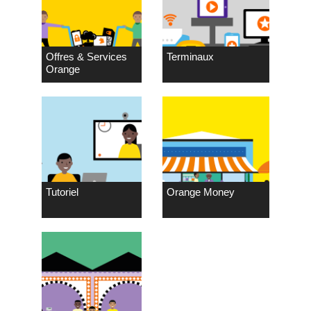
Offres & Services
Terminaux
Orange
Tutoriel
Orange Money