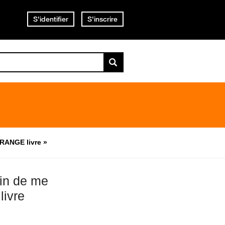
S'identifier
S'inscrire
RANGE livre »
in de me
ivre