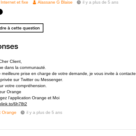
Internet et fixe
Alassane G Blaise
il y a plus de 5 ans
re à cette question
onses
Cher Client,
ue dans la communauté.
 meilleure prise en charge de votre demande, je vous invite à contacte
n privée sur Twitter ou Messenger.
ur votre compréhension.
eur Orange
gez l’application Orange et Moi
elink.to/6h78t2
t Orange
il y a plus de 5 ans