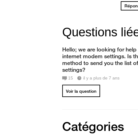
Répond
Questions lié
Hello; we are looking for help
internet modem settings. Is th
method to send you the list o
settings?
15
il y a plus de 7 ans
Voir la question
Catégories