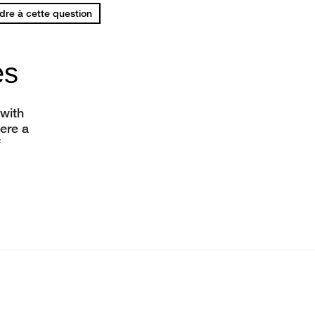
re à cette question
es
 with
ere a
f