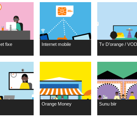
et fixe
Internet mobile
Tv D’orange / VO
Orange Money
Sunu biir