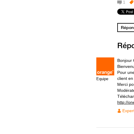
1
Répond
Rép
Bonjour 
Bienven
Pour une
client e
Equipe
Merci po
Modérat
Téléchar
http://on
Exper