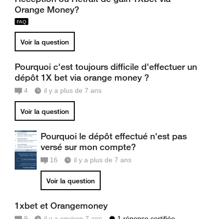
Orange Money?
Voir la question
Pourquoi c'est toujours difficile d'effectuer un
dépôt 1X bet via orange money ?
4
il y a plus de 7 ans
Voir la question
Pourquoi le dépôt effectué n'est pas
versé sur mon compte?
16
il y a plus de 7 ans
Voir la question
1xbet et Orangemoney
9
il y a environ 7 ans
1 réponse certifiée