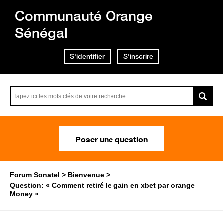
Communauté Orange
Sénégal
S'identifier
S'inscrire
Poser une question
Forum Sonatel
Bienvenue
Question: « Comment retiré le gain en xbet par orange
Money »