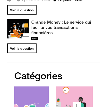
Voir la question
Orange Money : Le service qui
facilite vos transactions
financières
Voir la question
Catégories