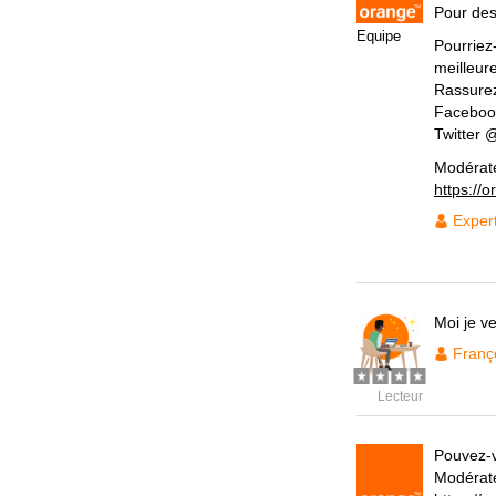
Pour des 
Equipe
Pourriez
meilleur
Rassurez
Faceboo
Twitter
Modérat
https://
Exper
Moi je v
Franç
Lecteur
Pouvez-v
Modérat