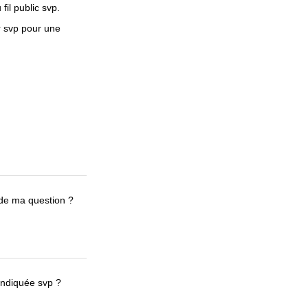
fil public svp.
r svp pour une
de ma question ?
indiquée svp ?