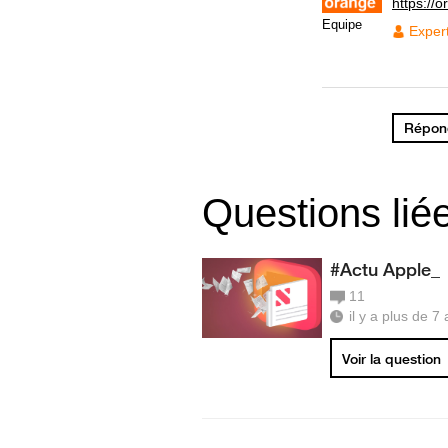
https://
Equipe
Exper
Répond
Questions lié
#Actu Apple_
11
il y a plus de 7
Voir la question