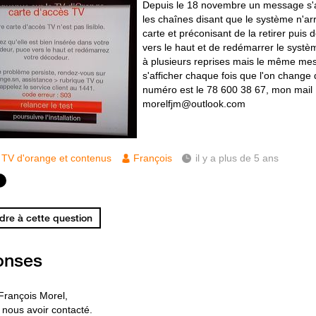
Depuis le 18 novembre un message s'af
les chaînes disant que le système n'arri
carte et préconisant de la retirer puis 
vers le haut et de redémarrer le systèm
à plusieurs reprises mais le même me
s'afficher chaque fois que l'on change
numéro est le 78 600 38 67, mon mail
morelfjm@outlook.com
TV d'orange et contenus
François
il y a plus de 5 ans
re à cette question
onses
François Morel,
 nous avoir contacté.