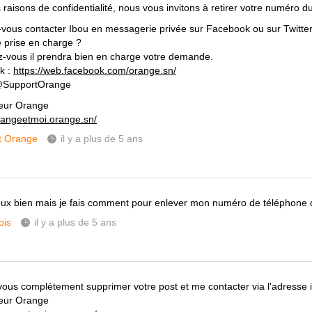
raisons de confidentialité, nous vous invitons à retirer votre numéro du 
-vous contacter Ibou en messagerie privée sur Facebook ou sur Twitte
e prise en charge ?
-vous il prendra bien en charge votre demande.
k :
https://web.facebook.com/orange.sn/
 @SupportOrange
eur Orange
orangeetmoi.orange.sn/
t Orange
il y a plus de 5 ans
eux bien mais je fais comment pour enlever mon numéro de téléphone 
ois
il y a plus de 5 ans
ous complétement supprimer votre post et me contacter via l'adresse 
eur Orange