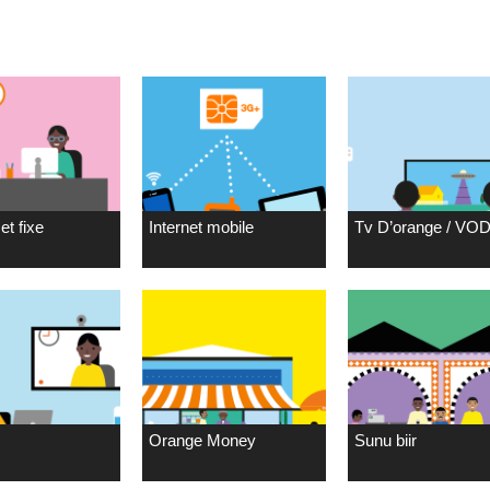
et fixe
Internet mobile
Tv D’orange / VO
Orange Money
Sunu biir