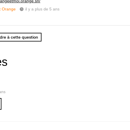
orangeetmoi.orange.sn/
t Orange
il y a plus de 5 ans
re à cette question
es
 ans