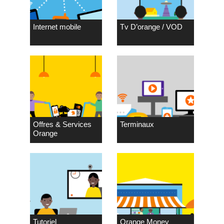
Internet mobile
Tv D’orange / VOD
Offres & Services
Terminaux
Orange
Tutoriel
Orange Money