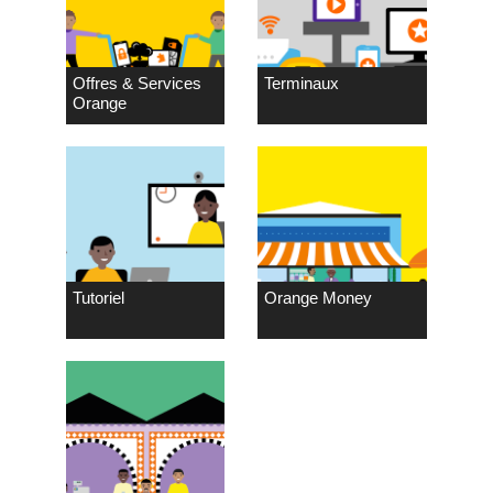
Offres & Services
Terminaux
Orange
Tutoriel
Orange Money