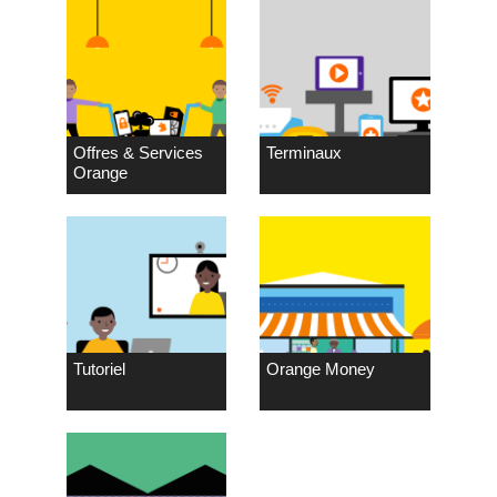
Offres & Services
Terminaux
Orange
Tutoriel
Orange Money