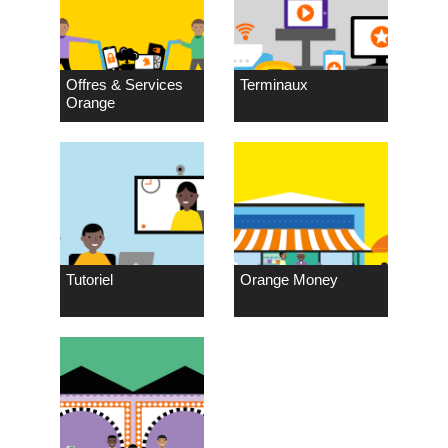
Offres & Services
Terminaux
Orange
Tutoriel
Orange Money