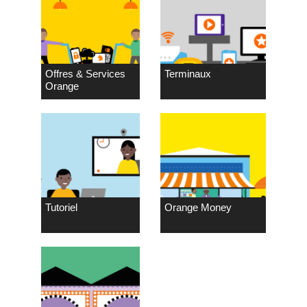
Offres & Services
Terminaux
Orange
Tutoriel
Orange Money