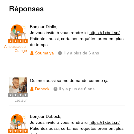
Réponses
Bonjour Diallo,
Je vous invite à vous rendre ici
https://1xbet.sn/
Patientez aussi, certaines requêtes prennent plus
de temps.
Ambassadeur
Orange
Soumaiya
il y a plus de 6 ans
Oui moi aussi sa me demande comme ça
Debeck
il y a plus de 6 ans
Lecteur
Bonjour Debeck,
Je vous invite à vous rendre ici
https://1xbet.sn/
Patientez aussi, certaines requêtes prennent plus