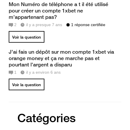
Mon Numéro de téléphone a t il été utilisé
pour créer un compte 1xbet ne
m'appartenant pas?
2
il y a presque 7 ans
1 réponse certifiée
Voir la question
J'ai fais un dépôt sur mon compte 1xbet via
orange money et ça ne marche pas et
pourtant l'argent a disparu
1
il y a environ 6 ans
Voir la question
Catégories