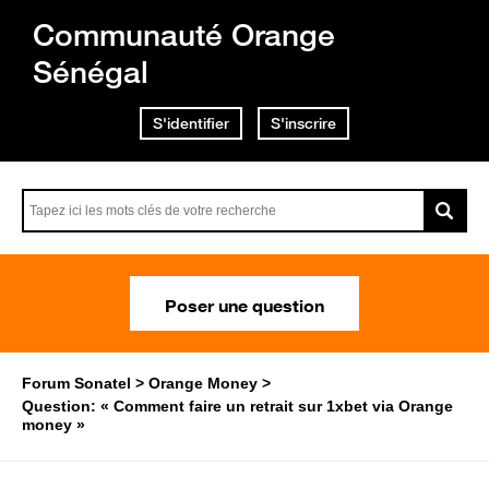
Communauté Orange
Sénégal
S'identifier
S'inscrire
Poser une question
Forum Sonatel
Orange Money
Question: « Comment faire un retrait sur 1xbet via Orange
money »