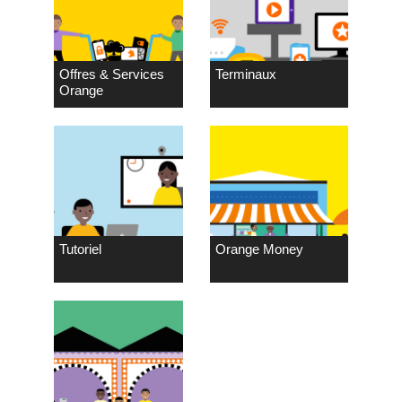
Offres & Services
Terminaux
Orange
Tutoriel
Orange Money