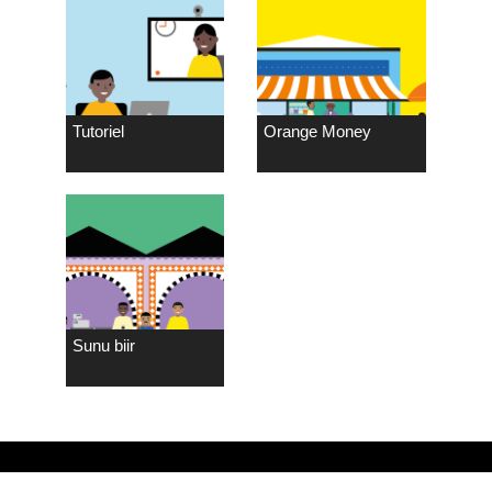
Tutoriel
Orange Money
Sunu biir