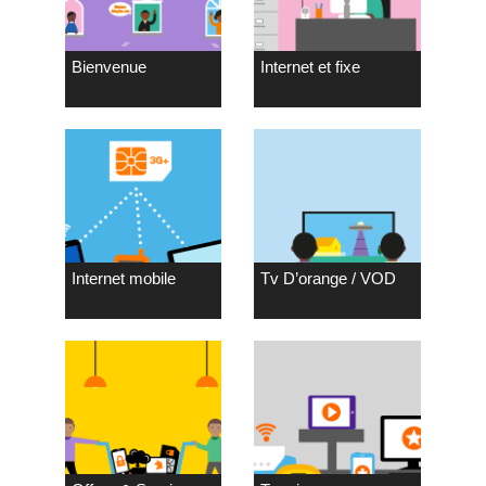
Bienvenue
Internet et fixe
Internet mobile
Tv D’orange / VOD