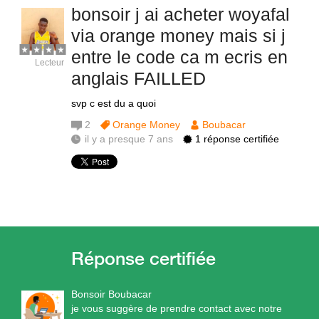
bonsoir j ai acheter woyafal
via orange money mais si j
entre le code ca m ecris en
Lecteur
anglais FAILLED
svp c est du a quoi
2
Orange Money
Boubacar
il y a presque 7 ans
1 réponse certifiée
Bonsoir Boubacar
je vous suggère de prendre contact avec notre