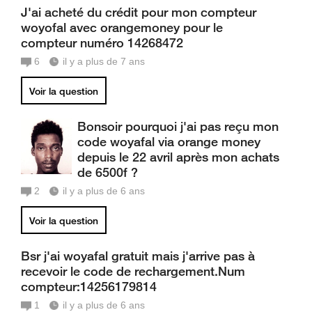
J'ai acheté du crédit pour mon compteur
woyofal avec orangemoney pour le
compteur numéro 14268472
6
il y a plus de 7 ans
Voir la question
Bonsoir pourquoi j'ai pas reçu mon
code woyafal via orange money
depuis le 22 avril après mon achats
de 6500f ?
2
il y a plus de 6 ans
Voir la question
Bsr j'ai woyafal gratuit mais j'arrive pas à
recevoir le code de rechargement.Num
compteur:14256179814
1
il y a plus de 6 ans